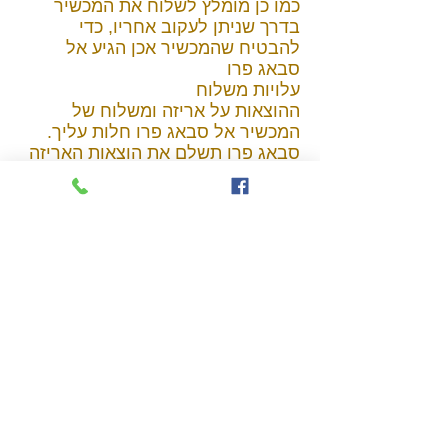
כמו כן מומלץ לשלוח את המכשיר
בדרך שניתן לעקוב אחריו, כדי
להבטיח שהמכשיר אכן הגיע אל
סבאג פרו
עלויות משלוח
ההוצאות על אריזה ומשלוח של
המכשיר אל סבאג פרו חלות עליך.
סבאג פרו תשלם את הוצאות האריזה
והמשלוח בחזרה אליך, אך אם
בקבלה, בבדיקה ומבחינה של
המכשיר ע"י סבאג פרו תמצא סבאג
פרו כי המכשיר אינו פגום פיסית או
תפעולית, כי אז יחול עליך החיוב
בתשלום הוצאות האריזה והמשלוח
של המכשיר בחזרה אליך.
מה אינו מכוסה על ידי תעודת אחריות
זו?
תעודת אחריות זו אינה מכסה נזק
כתוצאה משימוש לא נכון (כולל שימוש
שלא כמתואר בהנחיות למשתמש
הנלוות למכשיר), שימוש לקוי, חוסר