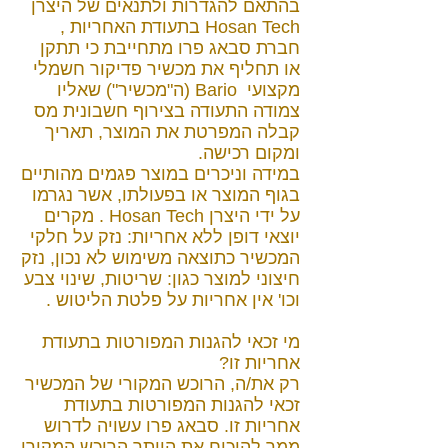
בהתאם להגדרות ולתנאים של היצרן
Hosan Tech
בתעודת האחריות ,
חברת סבאג פרו מתחייבת כי תתקן
או תחליף את מכשיר פדיקור חשמלי
מקצועי
Bario
(ה"מכשיר") שאליו
צמודה התעודה בצירוף חשבונית מס
קבלה המפרטת את המוצר, תאריך
ומקום רכישה.
במידה וניכרים במוצר פגמים מהותיים
בגוף המוצר או בפעולתו, אשר נגרמו
על ידי היצרן
Hosan Tech
. מקרים
יוצאי דופן ללא אחריות: נזק על חלקי
המכשיר כתוצאה משימוש לא נכון, נזק
חיצוני למוצר כגון: שריטות, שינוי צבע
וכו' אין אחריות על פלטת הליטוש .
מי זכאי להגנות המפורטות בתעודת
אחריות זו?
רק את/ה, הרוכש המקורי של המכשיר
זכאי להגנות המפורטות בתעודת
אחריות זו. סבאג פרו עשויה לדרוש
ממך להוכיח את היותך הרוכש המקורי