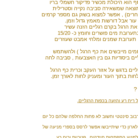
סף הוא היכולת מכשיר פדיקור חשמלי בריו
תוצאה שמשאירה סביבה נקייה וסטרילית
אחרים) , אפשר למצוא בשוק גם מספר קרמים
ור אבל דורשות מאמץ גדול וזמן.
ת הרגל בקרם רגליים הזנה עשיר
כפות רגליים יבשות אפשר להשרות בתערובת מים פושרים וחומץ כ- 15/20
ם תערובת שמנים ומלחי אמבט שעוזרים
מים מייבשים את כף הרגל ) ולהשתמש
ים ביסודיות גם בין האצבעות , סביבה לחה
ים בדגש על אזור העקב וכרית כף הרגל
ת בתוך העור ומעניק לחות לאורך זמן.
?
 ריח רע והזעה בכפות הרגליים.
רבוב סינטטי וחשוב לא פחות החלפה שלהם כל יום
 לארון כדי שיתייבשו אפשר לרסס בספרי מניעה של
מנוע התפתחות חיידקים , פטריות וריח רע .