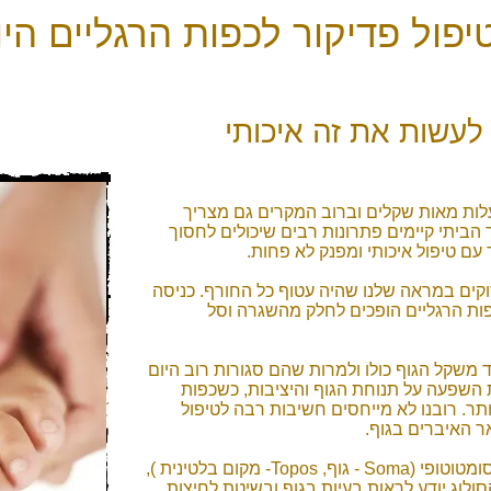
יפול פדיקור לכפות הרגליים הי
 לעשות את זה איכותי
לעלות מאות שקלים וברוב המקרים גם מצריך
הביתי קיימים פתרונות רבים שיכולים לחסוך
עם טיפול איכותי ומפנק לא פחות.
סוקים במראה שלנו שהיה עטוף כל החורף. כניסה
כפות הרגליים הופכים לחלק מהשגרה וסל
 משקל הגוף כולו ולמרות שהם סגורות רוב היום
ת השפעה על תנוחת הגוף והיציבות, כשכפות
ותר. רובנו לא מייחסים חשיבות רבה לטיפול
ר האיברים בגוף.
ברפלקסולוגיה כף הרגל נחשבת איבר סומטוטופי (Soma - גוף, Topos- מקום בלטינית ),
לוג יודע לראות בעיות בגוף ובשיטת לחיצות