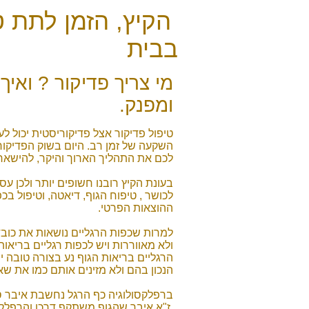
הקיץ, הזמן לתת ט
בבית
מי צריך פדיקור ? ואיך
ומפנק.
טיפול פדיקור אצל פדיקוריסטית יכול 
השקעה של זמן רב. היום בשוק הפדיקור 
לכם את התהליך הארוך והיקר, להישאר 
בעונת הקיץ רובנו חשופים יותר ולכן ע
לכושר , טיפוח הגוף, דיאטה, וטיפול ב
ההוצאות הפרטי.
למרות שכפות הרגליים נושאות את כובד
ולא מאווררות ויש לכפות רגליים בריאו
הרגליים בריאות הגוף נע בצורה טובה י
הנכון בהם ולא מזינים אותם כמו את שא
ז"א איבר שהגוף משתקף דרכו והרפלקסו