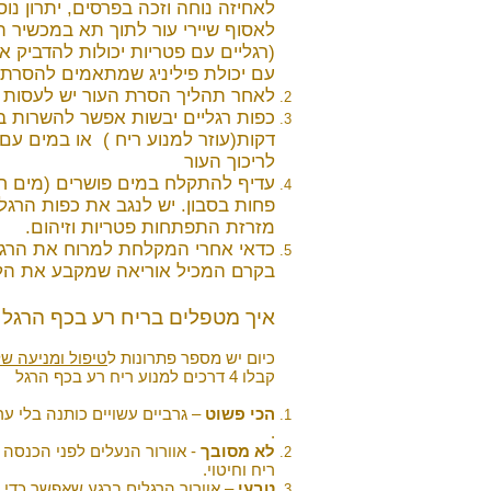
לאחיזה נוחה וזכה בפרסים, יתרון נו
לאסוף שיירי עור לתוך תא במכשיר 
(רגליים עם פטריות יכולות להדביק 
עם יכולת פיליניג שמתאמים להסרת ע
לאחר תהליך הסרת העור יש לעסות א
דקות(עוזר למנוע ריח ) או במים ע
לריכוך העור
עדיף להתקלח במים פושרים (מים ח
פחות בסבון. יש לנגב את כפות הרגלי
מזרזת התפתחות פטריות וזיהום.
כדאי אחרי המקלחת למרוח את הרגלי
בקרם המכיל אוריאה שמקבע את הלחו
איך מטפלים בריח רע בכף הרגל 
כיום יש מספר פתרונות ל
טיפול ומניעה של
קבלו 4 דרכים למנוע ריח רע בכף הרגל
הכי פשוט
– גרביים עשויים כותנה בלי ע
.
לא מסובך
- אוורור הנעלים לפני הכנסה
ריח וחיטוי.
טבעי
– אוורור הרגלים ברגע שאפשר כדי ל