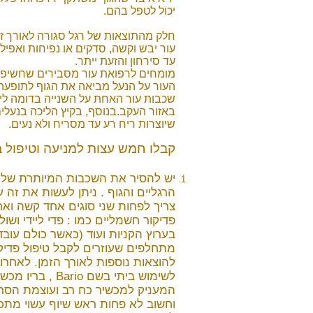
יכול לטפל בהם.
חלק מהתוצאות של רגל סגורה לאורך ז
עור יבש וקשה, סדקים או נפיחות ואפילו
עד סירחון והזעת ייתר.
מומחים לרפואת עור מסבירים שחשיפת 
העור על הנעל מביאה את הגוף לתופעה 
שכבות עור האחת על השנייה בדומה ל
באזור העקב.בנוסף, בקיץ הליכה בנעלים
שיוצרות ריח רע עד מסריח ולא נעים.
קבלו חמש עצות למניעה וטיפול ב
יש להסיר את השכבות המיותרת של 
הרגליים והגוף . ניתן לעשות את זה 
צריך לפחות שני סוגים אחד קשה ואח
פדיקור חשמליים כמו : פדי ליידי וש
בערוץ הקניות ועוד (כאשר כולם עוב
מתחלפים שעוזרים לקבל טיפול פדיקו
להוצאות נוספות לאורך הזמן. לאחרו
לשימוש ביתי בשם Bario
, בריו מכש
המעניק למכשיר כח רב ועוצמת הסרה
וחשוב לא פחות ראש שיוף עשוי מת