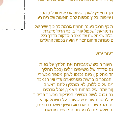
מן, במאמץ לאורך שעות או לא מטופלת, הם:
 עייפות ובקיץ נוספות להם תופעות של ריח רע
כף הרגל בעונה החמה גורמת לחיכוך ישיר של
הנקראת "שכפול עור" בו כף הרגל מייצרת
יבלת שמתקשה עד מצב היסדקות בדרך כלל
 סגורות והחום יוצרות הזעה בכפות הרגליים
עור יבש
העור היבש שמגבירות את הלחץ על כפות
עם סידרה של משייפים זולים (בכל תהליך
ד מחליק ) כיום נכנסו לשוק מספר מכשירי
ול הנמכרים ברשת סופרפארם פדי וויז הנמכר
דים על סוללות, לא מומלץ) להם ראשים
ר יותר יעיל בפחות מאמץ, אבל גורמים
נה נכנס לשוק מכשירי הפדיקור
מכשיר פדיקור
יר להסרת עור יבש שעובד על חשמל קבוע
. מתג שבורר את סוג השיוף שאתם רוצים,
כת שלא מתכלה.עיצוב המכשיר מותאם