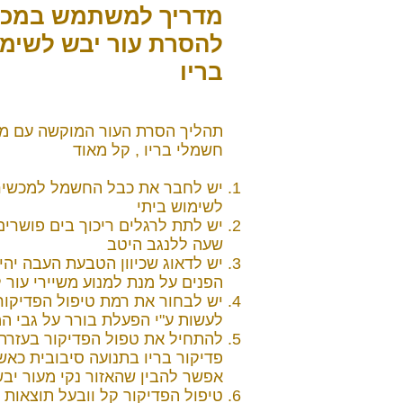
מדריך למשתמש במכש
להסרת עור יבש לשימו
בריו
תהליך הסרת העור המוקשה עם מכ
חשמלי בריו , קל מאוד
יש לחבר את כבל החשמל למכשיר
לשימוש ביתי
יש לתת לרגלים ריכוך בים פושרים
שעה ללנגב היטב
יש לדאוג שכיוון הטבעת העבה יהיה
הפנים על מנת למנוע משיירי עור ל
יש לבחור את רמת טיפול הפדיקו
לעשות ע"י הפעלת בורר על גבי ה
להתחיל את טפול הפדיקור בעזרת
פדיקור בריו בתנועה סיבובית כאש
אפשר להבין שהאזור נקי מעור יב
טיפול הפדיקור קל וובעל תוצאות 