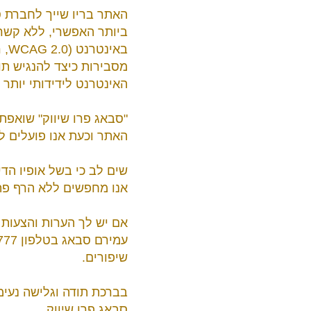
האתר בריו שייך לחברת ס
ביותר האפשרי, ללא קשר 
מסבירות כיצד להנגיש תו
האינטרנט לידידותי יותר 
"סבאג פרו שיווק" שואפת
האתר וכעת אנו פועלים ל
שים לב כי בשל אופיו הד
אנו מחפשים ללא הרף פתר
אם יש לך הערות והצעות 
עמירם סבאג בטלפון 0584448777 או בכתובת דוא"ל
שיפורים.
בברכת תודה וגלישה נעימ
סבאג פרו שיווק