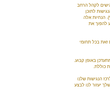
גישים לקהל הרחב
גישות לתוכן
באינטרנט (WCAG 2.0, רמה AA), שפורסמו על ידי קונסורציום הרשת העולמית (W3C). הנחיות אלה
ע להפוך את
 זאת בכל תחומי
תעדכן באופן קבוע.
 כוללת.
כז הנגישות שלנו
ך יעזור לנו לבצע